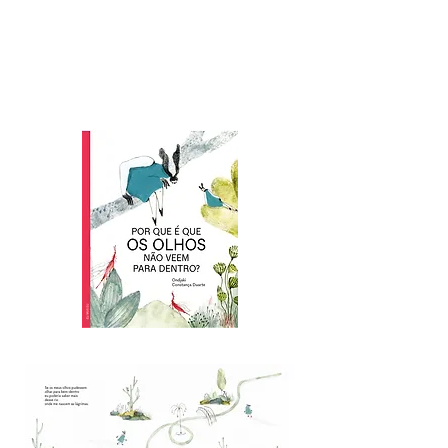
Prémio Ibérico de Álvaro Magalhães -
Literatura Infantojuvenil
"Por que é que os olhos não veem para
dentro?"
Escrito por Ondjaki, vencedor ex
aequo
com Sandro William Junqueira.