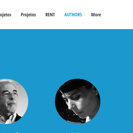
ojetos
Projetos
RENT
AUTHORS
More