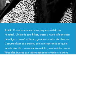
Adélia Carvalho nasceu numa pequena aldeia de
Penafiel. Última de sete filhos, cresceu muito influenciada
pela figura do avô materno, grande contador de histórias.
Costuma dizer que cresceu com a insegurança de quem
tem de descobrir os caminhos sozinha, mas também com a
força das árvores que sabem aguentar o vento e a chuva
de pé.
É licenciada em Educação de Infância pela Escola
Superior de Educação do Porto e lecionou em diferentes
escolas antes de se dedicar exclusivamente à escrita.
Fundadora da livraria Papa-Livros e da editora Tcharan, é
autora de vários livros infantis premiados e traduzidos em
vários idiomas.
Para encomendar os nossos livros:
Encomendas online: papa.livros1@gmail.com